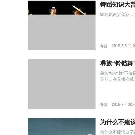
舞蹈知识大
舞蹈知识大普及，为
2015-7-8 11:
青藤
彝族“铃铛舞
彝族“铃铛舞”不
目前，在贵州省威
分校园的“大课间操”
2015-7-4 08:
青藤
为什么不建
为什么不建议自学舞