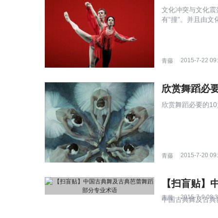
文化冲突与文化震荡
有“撞”。并且由文
2015-7-22 09
青藤
欣赏舞蹈必要
欣赏舞蹈必要的10大
2015-7-20 09
青藤
【扫盲贴】
2015-7-9 08:
青藤
中国古典舞及古典芭