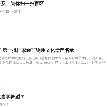
普及，为你扫一扫盲区
你扫一扫盲区...
05
” 第一批国家级非物质文化遗产名录
仅是彝族民间的舞蹈，更是展现彝族同胞民间习俗及歌舞艺术的历史画卷。
宁彝族回族苗族自治县，彝族“铃铛舞”已走入当地的中小学校，被列入部
进行传承...
49
议自学舞蹈？
蹈？...