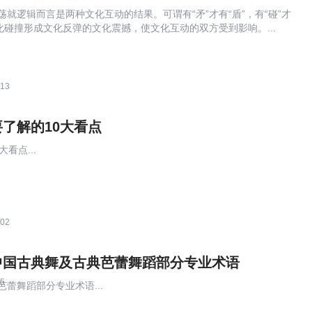
就逻辑而言是两种文化互动的结果。可谓有“矛”才有“盾”，有“碰”才
化碰撞形成文化反弹的文化震撼，使文化互动的双方受到影响。...
:13
了解的10大看点
看点...
:02
中国古典舞及古典芭蕾舞蹈部分专业术语
35
蕾舞蹈部分专业术语...