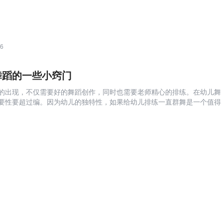
56
舞蹈的一些小窍门
的出现，不仅需要好的舞蹈创作，同时也需要老师精心的排练。在幼儿舞
要性要超过编。因为幼儿的独特性，如果给幼儿排练一直群舞是一个值得
简述了教师在给幼儿排 ......
53
者的福音，基本功知识总汇
，基本功知识总汇...