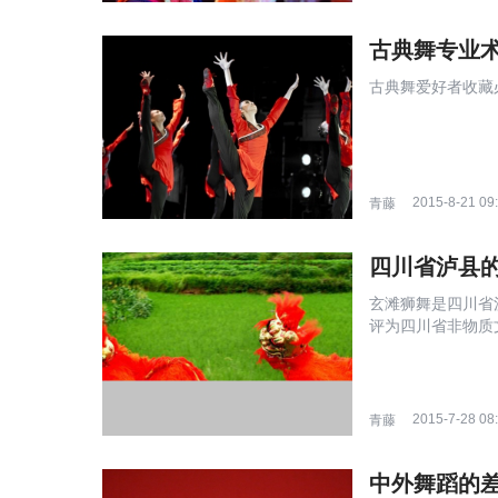
古典舞专业
古典舞爱好者收藏必
2015-8-21 09
青藤
四川省泸县
玄滩狮舞是四川省
评为四川省非物质
史。...
2015-7-28 08
青藤
中外舞蹈的