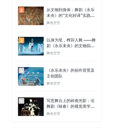
从文物到身体：舞剧《永乐
2
未央》的“文化转译”实践及
其历史原型
舞色空空
以身为笔，榫卯入舞 ——舞
3
剧《永乐未央》的文物拟人
化与东方美
舞色空空
《永乐未央》的创作背景及
4
主创团队
舞色空空
写意舞台上的岭南光影：论
5
舞剧《咏春》的视觉美学建
构
舞色空空