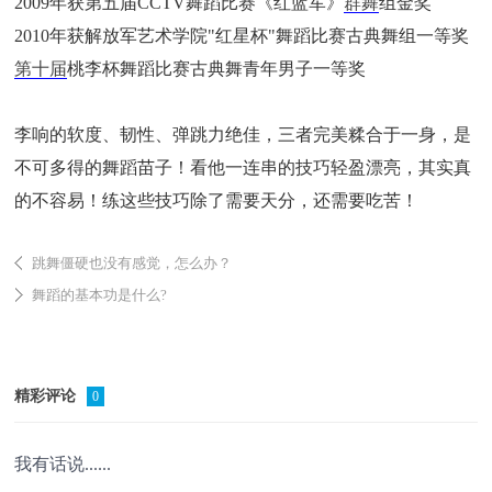
2009年获第五届CCTV舞蹈比赛《红蓝军》
群舞
组金奖
2010年获解放军艺术学院"红星杯"舞蹈比赛古典舞组一等奖
第十届
桃李杯舞蹈比赛古典舞青年男子一等奖
李响的软度、韧性、弹跳力绝佳，三者完美糅合于一身，是
不可多得的舞蹈苗子！看他一连串的技巧轻盈漂亮，其实真
的不容易！练这些技巧除了需要天分，还需要吃苦！
跳舞僵硬也没有感觉，怎么办？
舞蹈的基本功是什么?
精彩评论
0
我有话说......