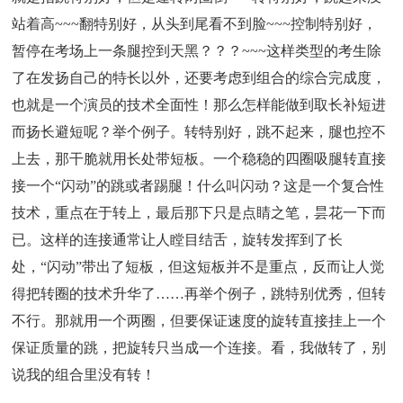
站着高~~~翻特别好，从头到尾看不到脸~~~控制特别好，
暂停在考场上一条腿控到天黑？？？~~~这样类型的考生除
了在发扬自己的特长以外，还要考虑到组合的综合完成度，
也就是一个演员的技术全面性！那么怎样能做到取长补短进
而扬长避短呢？举个例子。转特别好，跳不起来，腿也控不
上去，那干脆就用长处带短板。一个稳稳的四圈吸腿转直接
接一个“闪动”的跳或者踢腿！什么叫闪动？这是一个复合性
技术，重点在于转上，最后那下只是点睛之笔，昙花一下而
已。这样的连接通常让人瞠目结舌，旋转发挥到了长
处，“闪动”带出了短板，但这短板并不是重点，反而让人觉
得把转圈的技术升华了……再举个例子，跳特别优秀，但转
不行。那就用一个两圈，但要保证速度的旋转直接挂上一个
保证质量的跳，把旋转只当成一个连接。看，我做转了，别
说我的组合里没有转！