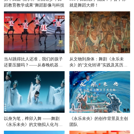
蹈教育教学成果“舞蹈影像与科技
就是舞蹈大师！
当AI跳得比人还准，我们的孩子
从文物到身体：舞剧《永乐未
还要压腿吗？——从春晚机器人
央》的“文化转译”实践及其历史
舞蹈
原型
以身为笔，榫卯入舞 ——舞剧
《永乐未央》的创作背景及主创
《永乐未央》的文物拟人化与东
团队
方美