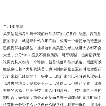
二.【柔美型】
柔美型是指考生属于我们通常所谓的“好条件”类型。言简意
赅的来讲，就是那种站在那不动，或者一个最简单的造型就
已傲视群雄的类型！通常这种柔美型的考生软度大多都不会
太差，分分钟180度从不蹦蹦跳跳、呲牙咧嘴~~但舞蹈界无
论男女从来都有一个弊病，就是软度和能力兼备。后腿可以
搬成像扛着个大炮的演员，也许到倒踢紫金冠的时候后腿还
没起来就已经落地了，头疼……跳起来可以分分钟从你头上
飞过去的演员，腿都分不开……肾疼……但事已至此，你没
有别的选择，想不考技巧组合门都没有。可技巧组合不是控
制组合，光亮腿，前旁后正反面各来一遍能消耗多少时间？
还有那一分钟怎么办？做什么呢？好，我来告诉你。摆几个