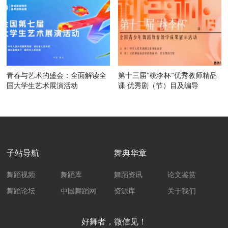
青春与艺术的盛会：全面解读全
第十三届“桃李杯”优秀教师精品
国大学生艺术展演活动
课 优秀剧（节）目及编导
子站导航
舞典华章
舞蹈视频
舞蹈库
舞蹈资讯
论文鉴赏
舞蹈论坛
中国舞蹈网
资源库
关于我们
好舞者，微信见！