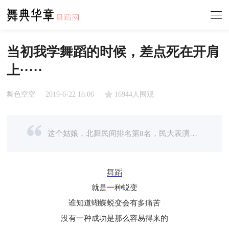
当初我学舞蹈的时候，差点死在开肩
上·····
舞色空空
2019-6-22 16:06
16944人围观
这个姑娘，北舞民间排名第8名，民大表演第13名，上戏表演第25名！姑娘，你努力付出的样子，真美！
舞蹈
就是一种蜕变
谁知道蝴蝶蜕变会有多痛苦
没有一种成功是那么容易得来的