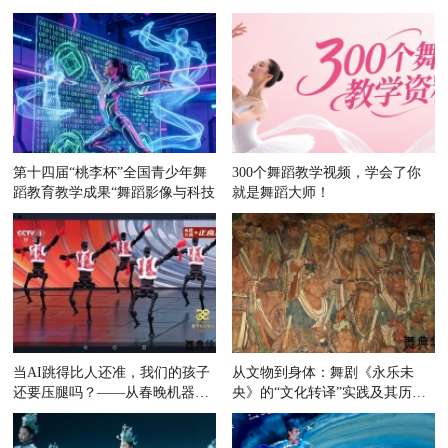
第十四届“桃李杯”全国青少年舞
300个舞蹈教学视频，学会了你
蹈教育教学成果“舞蹈影像与科技
就是舞蹈大师！
当AI跳得比人还准，我们的孩子
从文物到身体：舞剧《永乐未
还要压腿吗？——从春晚机器人
央》的“文化转译”实践及其历史
舞蹈
原型