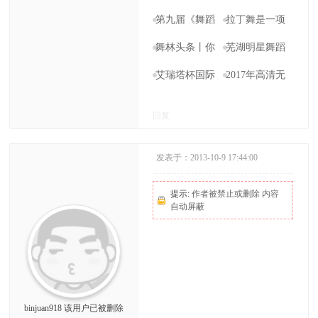
长
功教学-中专二
第九届《舞蹈
拉丁舞是一项
年级教学内容
的浪花》国际
高带氧的最佳
舞林头条丨你
芜湖明星舞蹈
舞蹈比赛中国
运动
和健康跳舞之
艺术学校苏宁
艾瑞塔杯国际
2017年高清无
区海选火热进
间 只差5个舞蹈
广场总校成人
舞蹈大赛
水印的唯美舞
回复
行
常识
拉丁舞上课中
蹈壁纸
发表于：2013-10-9 17:44:00
提示:
作者被禁止或删除 内容
自动屏蔽
binjuan918
该用户已被删除