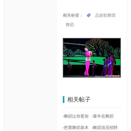
相关标签：
总政歌舞团
舞蹈
相关帖子
舞蹈让你更加
童年在舞蹈
美丽[11P]
的“呼吸”中成
芭蕾舞蹈基本
舞蹈演员招聘