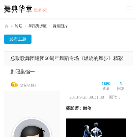
»
论坛
›
舞蹈资源区
›
舞蹈图片
舞
发布主题
典
华
总政歌舞团建团60周年舞蹈专场《燃烧的舞步》精彩
章
-
剧照集锦一
中
71892
5
[复制链接]
国
查看
回复
舞
2013-9-28 09:31:30
阅读：
71892
蹈
摄影师：幽伶
网