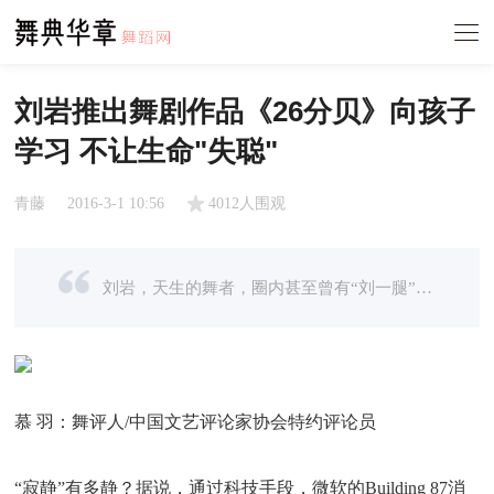
刘岩推出舞剧作品《26分贝》向孩子
学习 不让生命"失聪"
青藤
2016-3-1 10:56
4012人围观
刘岩，天生的舞者，圈内甚至曾有“刘一腿”的美名。
慕 羽：
舞评人/中国文艺评论家协会特约评论员
“寂静”有多静？据说，通过科技手段，微软的Building 87消