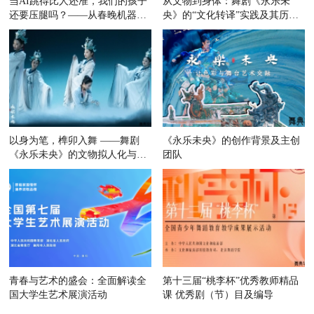
当AI跳得比人还准，我们的孩子
从文物到身体：舞剧《永乐未
还要压腿吗？——从春晚机器人
央》的“文化转译”实践及其历史
舞蹈
原型
以身为笔，榫卯入舞 ——舞剧
《永乐未央》的创作背景及主创
《永乐未央》的文物拟人化与东
团队
方美
青春与艺术的盛会：全面解读全
第十三届“桃李杯”优秀教师精品
国大学生艺术展演活动
课 优秀剧（节）目及编导