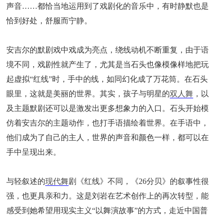
声音……都恰当地运用到了戏剧化的音乐中，有时静默也是
恰到好处，舒服而宁静。
安吉尔的默剧戏中戏成为亮点，绕线动机不断重复，由于语
境不同，戏剧性就产生了，尤其是当石头也像模像样地把玩
起虚拟“红线”时，手中的线，如同幻化成了万花筒。在石头
眼里，这就是美丽的世界。其实，孩子与明星的
双人舞
，以
及主题默剧还可以是激发出更多想象力的入口。石头开始模
仿着安吉尔的主题动作，也打手语描绘着世界。在手语中，
他们成为了自己的主人，世界的声音和颜色一样，都可以在
手中呈现出来。
与轻叙述的
现代舞
剧《红线》不同，《26分贝》的叙事性很
强，也更具亲和力。这是刘岩在艺术创作上的再次转型，能
感受到她希望用现实主义“以舞演故事”的方式，走近中国普