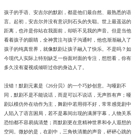
孩子的手语、安吉尔的默剧，都是他们最自然、最熟悉的语
言。起初，安吉尔并没有意识到石头的失聪。世上最遥远的
距离，也许是你站在我面前，却听不见我的声音。但是当他
看着孩子的眼睛，全神贯注与孩子沟通时，他也渐渐融入了
孩子的纯真世界，就像默剧让孩子融入了快乐。不是吗？如
今现代人实际上特别缺乏一份面对面的专注，想想看，你有
多久没有凝视或倾听过你的身边人了。
没错！默剧元素是《26分贝》的一个巧妙创意。与哑剧不
同，默剧不是不能说话，而是可以不说话，无声胜有声；哑
剧以模仿外在动作为主，舞剧中若用得不好，常常感觉剧中
人陷入了语言困局，若不是幕间出现的满屏字幕，人物关系
恐怕都不容易搞清楚；而默剧更在意精神世界和令人遐想的
空间。微妙的是，在剧中，三角铁清脆的声音，砰砰心跳的