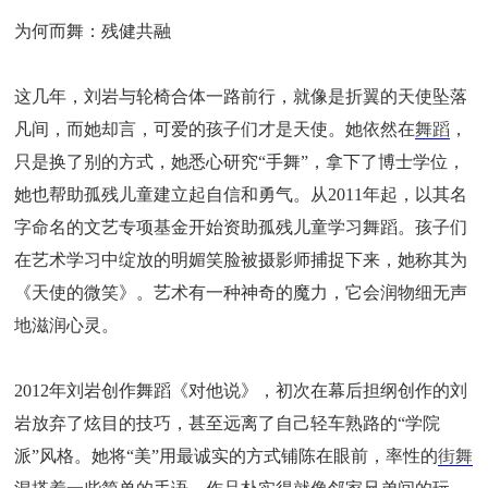
为何而舞：残健共融
这几年，刘岩与轮椅合体一路前行，就像是折翼的天使坠落
凡间，而她却言，可爱的孩子们才是天使。她依然在
舞蹈
，
只是换了别的方式，她悉心研究“手舞”，拿下了博士学位，
她也帮助孤残儿童建立起自信和勇气。从2011年起，以其名
字命名的文艺专项基金开始资助孤残儿童学习舞蹈。孩子们
在艺术学习中绽放的明媚笑脸被摄影师捕捉下来，她称其为
《天使的微笑》。艺术有一种神奇的魔力，它会润物细无声
地滋润心灵。
2012年刘岩创作舞蹈《对他说》，初次在幕后担纲创作的刘
岩放弃了炫目的技巧，甚至远离了自己轻车熟路的“学院
派”风格。她将“美”用最诚实的方式铺陈在眼前，率性的
街舞