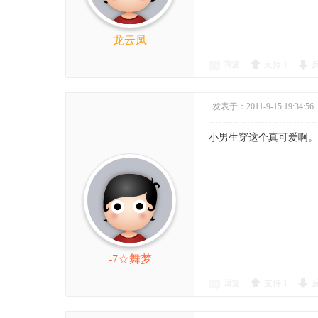
龙云凤
回复
支持
1
发表于：2011-9-15 19:34:56
小男生穿这个真可爱啊。
-7☆舞梦
回复
支持
1