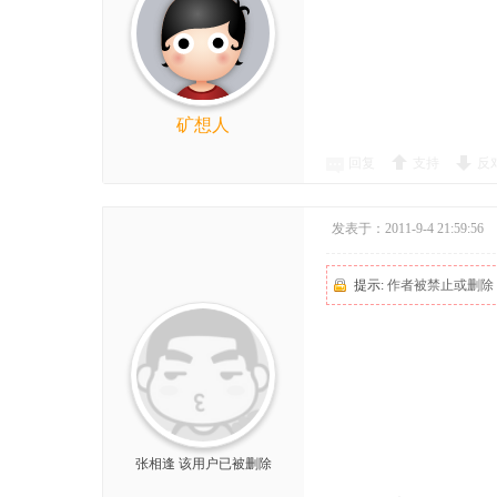
矿想人
回复
支持
反
发表于：2011-9-4 21:59:56
提示:
作者被禁止或删除
张相逢
该用户已被删除