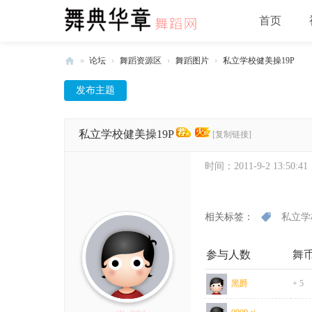
首页
»
论坛
›
舞蹈资源区
›
舞蹈图片
›
私立学校健美操19P
舞
发布主题
典
华
私立学校健美操19P
[复制链接]
章
-
时间：
2011-9-2 13:50:41
中
国
相关标签：
私立学
舞
蹈
参与人数
舞
网
黑爵
+ 5