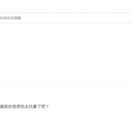
 内容自动屏蔽
对
服装的老师也太坑爹了吧？