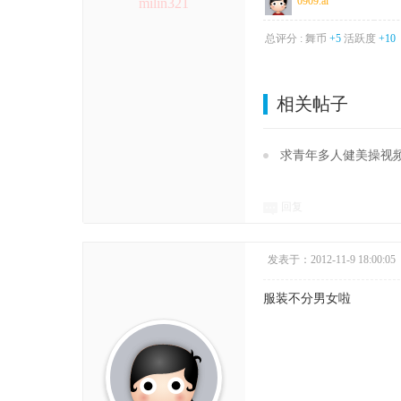
0909.ai
milin321
总评分 :
舞币
+5
活跃度
+10
相关帖子
求青年多人健美操视
回复
发表于：2012-11-9 18:00:05
服装不分男女啦