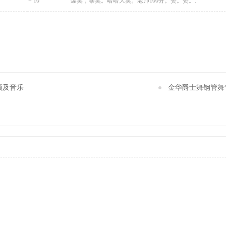
+ 10
爆笑，暴笑。哈哈大笑。老师100分。赞。赞。.
频及音乐
金华爵士舞钢管舞