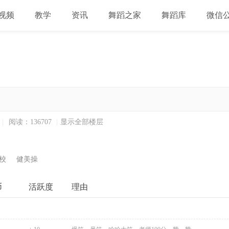
视频
教学
资讯
舞蹈之家
舞蹈库
微信
|
阅读：136707
|
显示全部楼层
校
健美操
币
活跃度
理由