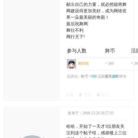
献出自己的力量，就必然能将舞
网建设得更加美好，成为网络世
界一朵最美丽的奇葩！
最后祝舞网:
舞往不利
网行天下!
参与人数
舞币
活
舞蹈啦
+ 500
+ 20
总评分 :
舞币
+500
活跃度
查看全部评分
+200
回复
支持
反对
发表于：2008-12-20 20:27:05
哈哈，开始了一天才3位朋友关
注到这个帖子哇，感谢楼上三位