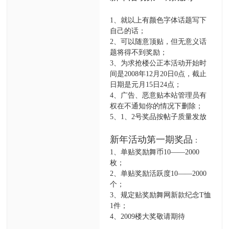
1、就以上有颜色字体话题写下
自己的话；
2、可以随意顶贴，但无意义话
题将得不到奖励；
3、为求抢楼公正本活动开始时
间是2008年12月20日0点，截止
日期是元月15日24点；
4、广告、恶意贴本站管理员有
权在不通知你的情况下删除；
5、1、2号奖品按帖子质量发放
新年活动第一期
奖品
：
1、单贴奖励舞币10——2000
枚；
2、单贴奖励活跃度10——2000
个；
3、规定贴奖励舞网新款纪念T恤
1件；
4、2009楼大奖敬请期待