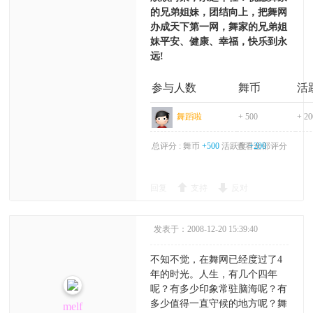
的兄弟姐妹，团结向上，把舞网
办成天下第一网，舞家的兄弟姐
妹平安、健康、幸福，快乐到永
远!
参与人数
舞币
活
舞蹈啦
+ 500
+ 20
总评分 :
舞币
+500
活跃度
查看全部评分
+200
回复
支持
反对
发表于：2008-12-20 15:39:40
不知不觉，在舞网已经度过了4
年的时光。人生，有几个四年
呢？有多少印象常驻脑海呢？有
多少值得一直守候的地方呢？舞
melf