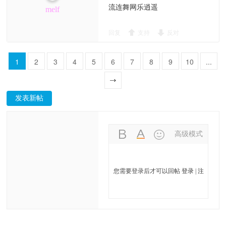
流连舞网乐逍遥
melf
回复
支持
反对
1
2
3
4
5
6
7
8
9
10
...
102
一页
发表新帖
高级模式
您需要登录后才可以回帖
登录
|
注
册舞网