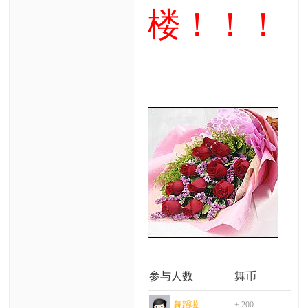
楼！！！
参与人数
舞币
理
舞蹈啦
+ 200
祝