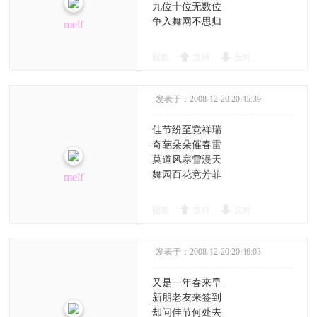
九位十位无数位
争入舞网不思归
melf
回复
支持
反对
发表于：2008-12-20 20:45:39
佳节纷至竞祥瑞
奇葩朵朵催春雷
莫道风寒雪漫天
舞园百花竞芳菲
melf
回复
支持
反对
发表于：2008-12-20 20:46:03
又是一年春来早
新朋老友来签到
却问佳节何处去