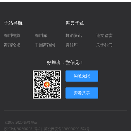
子站导航
舞典华章
舞蹈视频
舞蹈库
舞蹈资讯
论文鉴赏
舞蹈论坛
中国舞蹈网
资源库
关于我们
好舞者，微信见！
沟通无限
资源共享
©2003-2026
舞典华章
苏ICP备2026002031号-2
|
苏公网安备32090202001574号