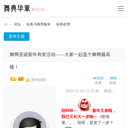
»
论坛
›
站务与推荐板块
›
站务处理
舞
发布主题
典
华
舞网圣诞新年有奖活动——大家一起盖个舞网最高
章
-
楼！
中
415255
1018
[复制链接]
国
查看
回复
舞
2008-12-18 13:10:48
阅读：
415255
蹈
网
哇咔咔~~
新年又来啦，
我们又长大一岁咯~~
（暗地
里。。。呸呸，是老了一岁？