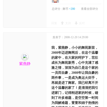
总评分 :
舞币
+200
查看全部评分
回复
支持
反对
发表于：2008-12-20 14:29:00
我，紫燕静，小小的舞苑新苗，
2008年迈进舞网后，在这个温馨
的家中，在大家的呵护下，茁壮
成长为舞苑新秀，心中充满了感
紫燕静
激之情，深深为自己是这个家的
一员而自豪，2008年让我自豪的
两件事，一是成为奥运火炬手，
再就是进了舞家。我已经离不开
这个温馨的家了！是清清把我引
进家门，记得刚进家的时候，碰
到了许多难题，是空空第一时间
为我解难题，萱萱和娟子热情的