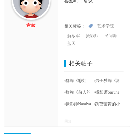
摄影师：夏沐
青藤
相关标签：
艺术学院
解放军
摄影师
民间舞
蓝天
相关帖子
群舞《彩虹
男子独舞《湘
桥》解放军艺
江北去》解放
群舞《前人的
摄影师Sarune
术学院55周年
军艺术学院55
足迹》解放军
Zurba拍摄的一
摄影师Natalya
跳芭蕾舞的小
校庆版【夏沐
周年校庆版
艺术学院55周
位舞者，好
Osipova镜头下
女孩Anca
回复
舞蹈摄影】
【夏沐舞蹈摄
年校庆版【夏
美！
的舞者
Berteanu，在和
影】