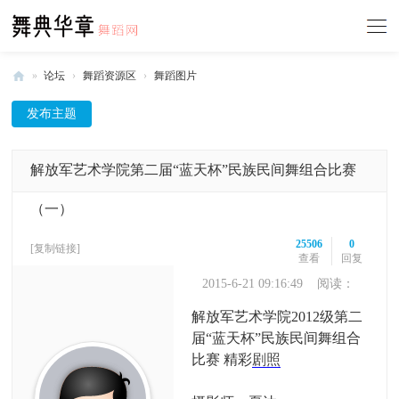
»
论坛
›
舞蹈资源区
›
舞蹈图片
舞
发布主题
典
华
解放军艺术学院第二届“蓝天杯”民族民间舞组合比赛
章
-
（一）
中
25506
0
[复制链接]
国
查看
回复
舞
2015-6-21 09:16:49
阅读：
25506
蹈
解放军艺术学院2012级第二
网
届“蓝天杯”民族民间舞组合
比赛 精彩
剧照