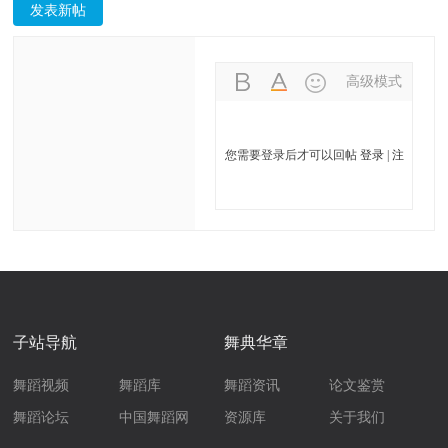
沐舞蹈摄影】
煦的阳光下翩
发表新帖
然起舞
高级模式
您需要登录后才可以回帖
登录
|
注
册舞网
子站导航
舞典华章
舞蹈视频
舞蹈库
舞蹈资讯
论文鉴赏
舞蹈论坛
中国舞蹈网
资源库
关于我们