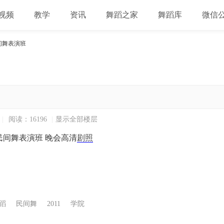
视频
教学
资讯
舞蹈之家
舞蹈库
微信
间舞表演班
|
阅读：16196
|
显示全部楼层
级民间舞表演班 晚会高清
剧照
蹈
民间舞
2011
学院