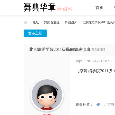
首页
»
论坛
›
舞蹈资源区
›
舞蹈图片
›
北京舞蹈学院2011级民
舞
发布主题
典
华
北京舞蹈学院2011级民间舞表演班
[复制链接]
章
-
时间：
2015-1-9 13:02:48
中
北京
舞蹈
学院2011
国
舞
蹈
网
相关标签：
北京舞