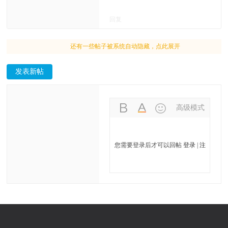
影】
沐舞蹈摄影】
舞蹈摄影】
周年校庆版
年校庆版【夏
位舞者，好
的舞者
女孩Anca
回复
【夏沐舞蹈摄
沐舞蹈摄影】
美！
Berteanu，在和
影】
煦的阳光下翩
还有一些帖子被系统自动隐藏，点此展开
然起舞
发表新帖
高级模式
您需要登录后才可以回帖
登录
|
注
册舞网