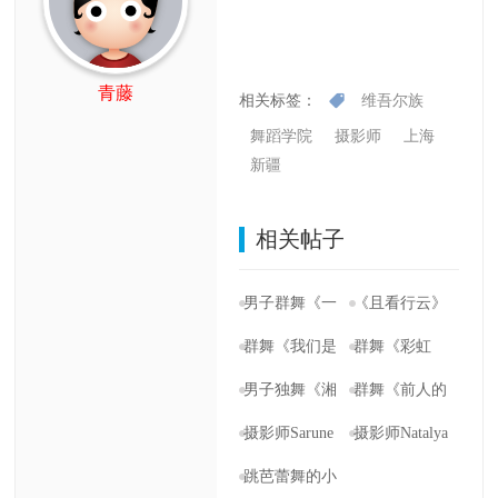
青藤
相关标签：
维吾尔族
舞蹈学院
摄影师
上海
新疆
相关帖子
男子群舞《一
《且看行云》
片羽毛》解放
解放军艺术学
群舞《我们是
群舞《彩虹
军艺术学院55
院55周年校庆
战士》解放军
桥》解放军艺
男子独舞《湘
群舞《前人的
周年校庆版
版【夏沐舞蹈
艺术学院55周
术学院55周年
江北去》解放
足迹》解放军
摄影师Sarune
摄影师Natalya
【夏沐舞蹈摄
摄影】
年校庆版【夏
校庆版【夏沐
军艺术学院55
艺术学院55周
Zurba拍摄的一
Osipova镜头下
跳芭蕾舞的小