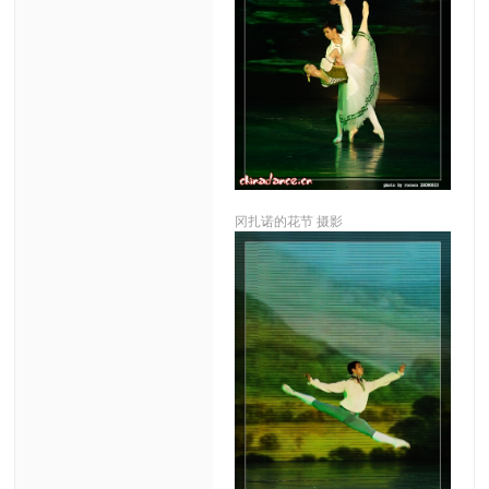
冈扎诺的花节 摄影