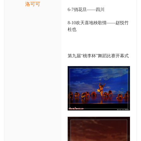
洛可可
6-7俏花旦——四川
8-10欢天喜地秧歌情——赵悦竹
杜也
第九届“桃李杯”舞蹈比赛开幕式