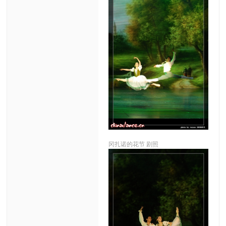
冈扎诺的花节 剧照