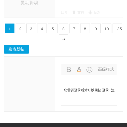
灵动舞魂
回复
支持
反对
1
2
3
4
5
6
7
8
9
10
... 35
一页
发表新帖
高级模式
您需要登录后才可以回帖
登录
|
注
册舞网