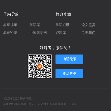
子站导航
舞典华章
舞蹈视频
舞蹈库
舞蹈资讯
论文鉴赏
舞蹈论坛
中国舞蹈网
资源库
关于我们
好舞者，微信见！
沟通无限
资源共享
©2003-2026
舞典华章
苏ICP备2026002031号-2
|
苏公网安备32090202001574号