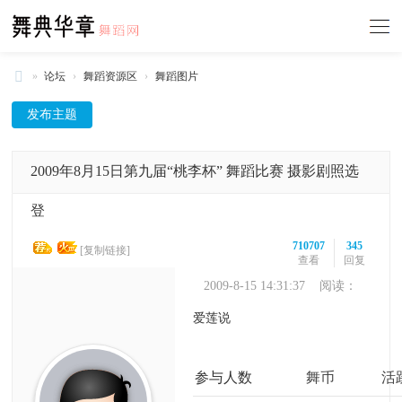
»
论坛
›
舞蹈资源区
›
舞蹈图片
舞
发布主题
典
华
2009年8月15日第九届“桃李杯” 舞蹈比赛 摄影剧照选
章
-
登
中
710707
345
[复制链接]
国
查看
回复
舞
2009-8-15 14:31:37
阅读：
710707
蹈
爱莲说
网
参与人数
舞币
活