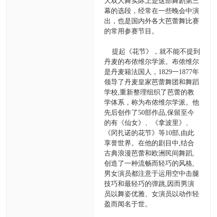
大双人舞实际上是这部舞剧第三
幕的选段，经常在一些晚会中演
出，也是国内外各大芭蕾舞比赛
的常用参赛节目。
提起《花节》，就不能不提到
丹麦的布侬维尔学派。布侬维尔
是丹麦籍法国人，1829一1877年
领导了丹麦皇家芭蕾舞团和舞蹈
学校,重新整理组织了芭蕾的教
学体系，称为布侬维尔学派。他
先后创作了50部作品,保留至今
的有《仙女》、《拿波里》、
《冈扎诺的花节》等10部,由此
享誉世界。在他的剧目中,结合
古典浪漫芭蕾和欧洲民间舞蹈,
创造了一种流畅而轻巧的风格,
男女演员都注意于运用空中击腿
技巧和最轻巧的弹跳,因而男演
员以舞姿优雅、女演员以动作轻
盈而闻名于世。