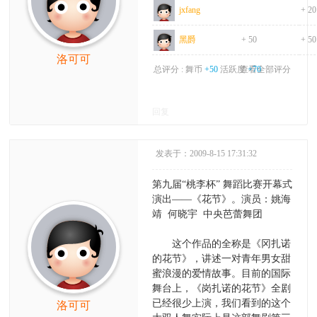
jxfang
+ 20
黑爵
+ 50
+ 50
洛可可
总评分 :
舞币
+50
活跃度
查看全部评分
+70
回复
发表于：2009-8-15 17:31:32
第九届“桃李杯” 舞蹈比赛开幕式
演出——《花节》。演员：姚海
靖 何晓宇 中央芭蕾舞团
这个作品的全称是《冈扎诺
的花节》，讲述一对青年男女甜
蜜浪漫的爱情故事。目前的国际
舞台上，《岗扎诺的花节》全剧
已经很少上演，我们看到的这个
洛可可