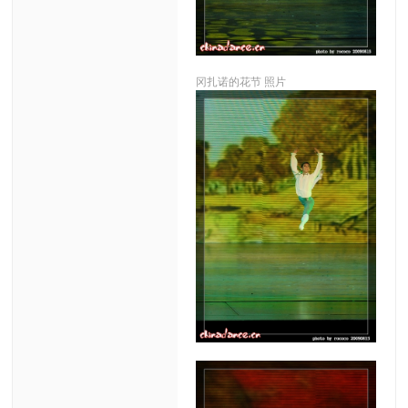
冈扎诺的花节 照片