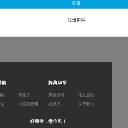
登录
注册舞网
导航
舞典华章
视频
舞蹈库
舞蹈资讯
论文鉴赏
论坛
中国舞蹈网
资源库
关于我们
好舞者，微信见！