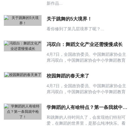
新作品...
关于跳舞的5大境界！
看你修到了第几层境界了呢？...
冯双白：舞蹈文化产业还需慢慢成长
4月7日，全国政协委员、中国舞蹈家协会主
席冯双白，中国舞蹈家协会中小学舞蹈教育
委员会副主任兼秘书长、教授黄俭做客新华
会客厅，谈舞蹈艺术的转型及普及，并就艺
校园舞蹈的春天来了
术教育的现状及挑战与网友分享自己的见
解。...
4月7日，全国政协委员、中国舞蹈家协会主
席冯双白，中国舞蹈家协会中小学舞蹈教育
委员会副主任兼秘书长、教授黄俭做客新华
会客厅，谈舞蹈艺术的转型及普及，并就艺
学舞蹈的人有啥特点？第一条我就中枪了！
术教育的现状及挑战与网友分享自己的见
解。...
和跳舞的人待时间久了，会发现他们特别可
爱，在舞蹈的世界里，是那么纯净快乐。看
看爱舞蹈的人身上的几大特征，你是否也有