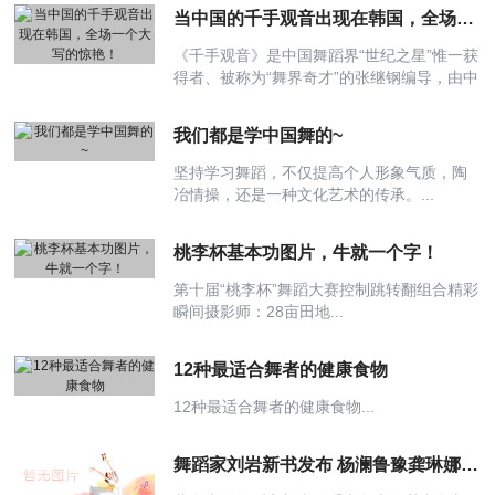
当中国的千手观音出现在韩国，全场一个大写的惊艳！
《千手观音》是中国舞蹈界“世纪之星”惟一获
得者、被称为“舞界奇才”的张继钢编导，由中
国残疾人艺术团的聋哑舞蹈演员演出。聋哑
演员将舞蹈演绎得惟妙惟肖，营造出层出不
我们都是学中国舞的~
穷、千变万化震撼的视觉冲击力，赢得了全
国 ......
坚持学习舞蹈，不仅提高个人形象气质，陶
冶情操，还是一种文化艺术的传承。...
桃李杯基本功图片，牛就一个字！
第十届“桃李杯”舞蹈大赛控制跳转翻组合精彩
瞬间摄影师：28亩田地...
12种最适合舞者的健康食物
12种最适合舞者的健康食物...
舞蹈家刘岩新书发布 杨澜鲁豫龚琳娜助阵