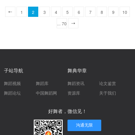
呢？...
1
2
3
4
5
6
7
8
9
10
... 70
一页
子站导航
舞典华章
舞蹈视频
舞蹈库
舞蹈资讯
论文鉴赏
舞蹈论坛
中国舞蹈网
资源库
关于我们
好舞者，微信见！
沟通无限