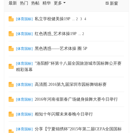
最新
热门
热帖
精华
更多
新窗
私立学校健美操19P
[
体育国标
]
...
2
3
4
红色诱惑_艺术体操19P
[
体育国标
]
...
2
黑色诱惑——艺术体操 圈 5P
[
体育国标
]
”洛阳醇“杯第十八届全国旅游城市国标舞公开赛
[
体育国标
]
精彩落幕
高清图.2016第九届深圳市园标舞锦标赛
[
体育国标
]
2016年河南省新春广场健身操舞大赛今日举行
[
体育国标
]
相知十年闪耀未来春晚今日举行
[
体育国标
]
分享【宁夏锦绣杯”2015年第二届CEFA全国国标
[
体育国标
]