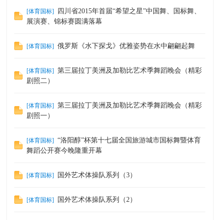
四川省2015年首届“希望之星”中国舞、国标舞、
[
体育国标
]
展演赛、锦标赛圆满落幕
俄罗斯《水下探戈》优雅姿势在水中翩翩起舞
[
体育国标
]
第三届拉丁美洲及加勒比艺术季舞蹈晚会（精彩
[
体育国标
]
剧照二）
第三届拉丁美洲及加勒比艺术季舞蹈晚会（精彩
[
体育国标
]
剧照一）
“洛阳醇”杯第十七届全国旅游城市国标舞暨体育
[
体育国标
]
舞蹈公开赛今晚隆重开幕
国外艺术体操队系列（3）
[
体育国标
]
国外艺术体操队系列（2）
[
体育国标
]