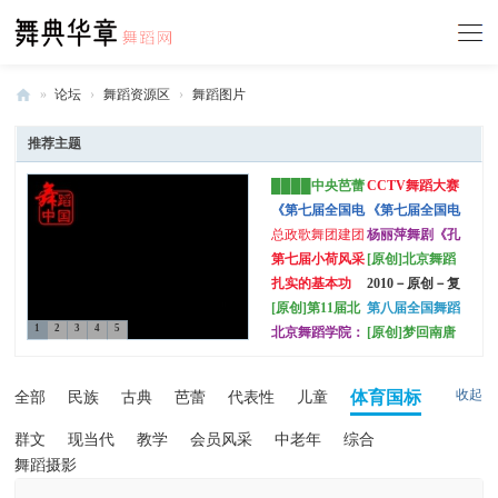
»
论坛
›
舞蹈资源区
›
舞蹈图片
舞
推荐主题
典
████中央芭蕾
CCTV舞蹈大赛
华
舞团 第三届芭
(原创)
《第七届全国电
《第七届全国电
章
蕾创意工作坊晚
视舞蹈大赛》专
视舞蹈大赛》决
总政歌舞团建团
杨丽萍舞剧《孔
会 workshop 精
业院团组 第二
赛第一场“群文·
-
60周年舞蹈专场
雀》----1920大
第七届小荷风采
[原创]北京舞蹈
彩剧照
场决赛精彩图
少儿组”精彩图
《燃烧的舞步》
图
全国少儿舞蹈展
学院：世界美学
扎实的基本功
2010－原创－复
中
精彩剧照集锦一
演 第二场（阿
大会中国舞蹈精
员前的回忆－南
[原创]第11届北
第八届全国舞蹈
国
瑞摄影）
品晚会（有王亚
京军区
京市舞蹈比赛
比赛在武汉举行
1
2
3
4
5
北京舞蹈学院：
[原创]梦回南唐
彬，摄于2010年
(2009年我拍摄
舞
中国古典舞剧
——乐舞《韩熙
8月10日）
的最满意的一组
《粉墨》
载夜宴图》(贺
蹈
舞蹈摄影作品，
舞网论坛重生)
收起
体育国标
全部
民族
古典
芭蕾
代表性
儿童
陆续上传中)
网
群文
现当代
教学
会员风采
中老年
综合
舞蹈摄影