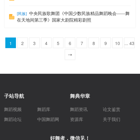
中央民族歌舞团《中国少数民族精品舞蹈晚会——舞
[
民族
]
在天地间第三季》国家大剧院精彩剧照
1
2
3
4
5
6
7
8
9
10
... 43
一页
子站导航
舞典华章
舞蹈视频
舞蹈库
舞蹈资讯
论文鉴赏
舞蹈论坛
中国舞蹈网
资源库
关于我们
好舞者，微信见！