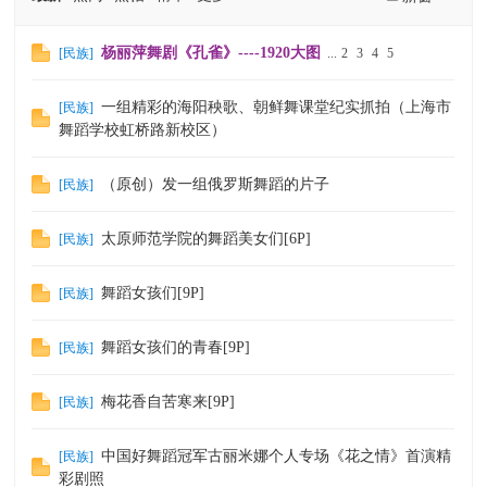
杨丽萍舞剧《孔雀》----1920大图
[
民族
]
...
2
3
4
5
一组精彩的海阳秧歌、朝鲜舞课堂纪实抓拍（上海市
[
民族
]
舞蹈学校虹桥路新校区）
（原创）发一组俄罗斯舞蹈的片子
[
民族
]
太原师范学院的舞蹈美女们[6P]
[
民族
]
舞蹈女孩们[9P]
[
民族
]
舞蹈女孩们的青春[9P]
[
民族
]
梅花香自苦寒来[9P]
[
民族
]
中国好舞蹈冠军古丽米娜个人专场《花之情》首演精
[
民族
]
彩剧照