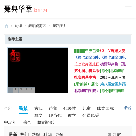
»
论坛
›
舞蹈资源区
›
舞蹈图片
舞
推荐主题
典
████中央芭蕾
CCTV舞蹈大赛
华
舞团 第三届芭
(原创)
《第七届全国电
《第七届全国电
章
蕾创意工作坊晚
视舞蹈大赛》专
视舞蹈大赛》决
总政歌舞团建团
杨丽萍舞剧《孔
会 workshop 精
业院团组 第二
赛第一场“群文·
-
60周年舞蹈专场
雀》----1920大
第七届小荷风采
[原创]北京舞蹈
彩剧照
场决赛精彩图
少儿组”精彩图
《燃烧的舞步》
图
全国少儿舞蹈展
学院：世界美学
扎实的基本功
2010－原创－复
中
精彩剧照集锦一
演 第二场（阿
大会中国舞蹈精
员前的回忆－南
[原创]第11届北
第八届全国舞蹈
国
瑞摄影）
品晚会（有王亚
京军区
京市舞蹈比赛
比赛在武汉举行
1
2
3
4
5
北京舞蹈学院：
[原创]梦回南唐
彬，摄于2010年
(2009年我拍摄
舞
中国古典舞剧
——乐舞《韩熙
8月10日）
的最满意的一组
《粉墨》
载夜宴图》(贺
蹈
舞蹈摄影作品，
舞网论坛重生)
收起
民族
全部
古典
芭蕾
代表性
儿童
体育国标
陆续上传中)
网
群文
现当代
教学
会员风采
中老年
综合
舞蹈摄影
最新
热门
热帖
精华
更多
新窗