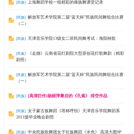
上海舞蹈学校一组精彩的傣族舞课堂记录
[
民族
]
解放军艺术学院第二届“蓝天杯”民族民间舞组合比赛
[
民族
]
（二）
天津音乐学院13级女二班民间舞考试：海阳秧歌
[
民族
]
《走婚》云南省花灯剧院大型原创花灯歌舞剧（精彩
[
民族
]
剧照）
解放军艺术学院第二届“蓝天杯”民族民间舞组合比赛
[
民族
]
（一）
[高清巨作]杨丽萍最后的《孔雀》 排空作品
[
民族
]
女子蒙古族舞蹈《塔林呼恒》天津音乐学院舞蹈系
[
民族
]
2011级毕业晚会剧照
中央民族歌舞团女子壮族舞蹈《水色》 高清大图9P
[
民族
]