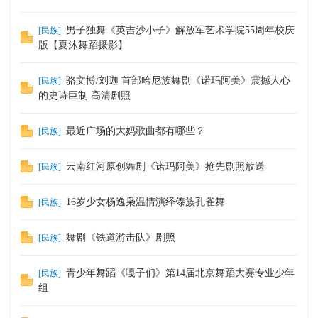
男子独舞《英吉沙小子》解放军艺术学院55周年校庆
[
民族
]
版【夏沐舞蹈摄影】
骆文博/刘迦 首部哈尼族舞剧《诺玛阿美》震撼人心
[
民族
]
的史诗巨制 高清剧照
最近广场的大妈歌曲都有哪些？
[
民族
]
云南红河原创舞剧《诺玛阿美》抢先剧照放送
[
民族
]
16岁少女杨逸枭温情演绎傣族孔雀舞
[
民族
]
舞剧《铁道游击队》剧照
[
民族
]
青少年舞蹈《嘎子们》第14届北京舞蹈大赛专业少年
[
民族
]
组