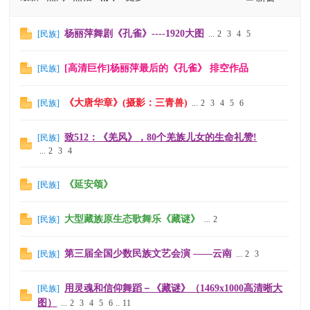
杨丽萍舞剧《孔雀》----1920大图
[
民族
]
...
2
3
4
5
[高清巨作]杨丽萍最后的《孔雀》 排空作品
[
民族
]
《大唐华章》(摄影：三青兽)
[
民族
]
...
2
3
4
5
6
致512：《羌风》，80个羌族儿女的生命礼赞!
[
民族
]
...
2
3
4
《延安颂》
[
民族
]
大型藏族原生态歌舞乐《藏谜》
[
民族
]
...
2
第三届全国少数民族文艺会演 ——云南
[
民族
]
...
2
3
用灵魂和信仰舞蹈－《藏谜》（1469x1000高清晰大
[
民族
]
图）
...
2
3
4
5
6
..
11