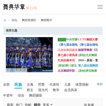
»
论坛
›
舞蹈资源区
›
舞蹈图片
舞
推荐主题
典
████中央芭蕾
CCTV舞蹈大赛
华
舞团 第三届芭
(原创)
《第七届全国电
《第七届全国电
章
蕾创意工作坊晚
视舞蹈大赛》专
视舞蹈大赛》决
总政歌舞团建团
杨丽萍舞剧《孔
会 workshop 精
业院团组 第二
赛第一场“群文·
-
60周年舞蹈专场
雀》----1920大
第七届小荷风采
[原创]北京舞蹈
彩剧照
场决赛精彩图
少儿组”精彩图
《燃烧的舞步》
图
全国少儿舞蹈展
学院：世界美学
扎实的基本功
2010－原创－复
中
精彩剧照集锦一
演 第二场（阿
大会中国舞蹈精
员前的回忆－南
[原创]第11届北
第八届全国舞蹈
国
瑞摄影）
品晚会（有王亚
京军区
京市舞蹈比赛
比赛在武汉举行
1
2
3
4
5
北京舞蹈学院：
[原创]梦回南唐
彬，摄于2010年
(2009年我拍摄
舞
中国古典舞剧
——乐舞《韩熙
8月10日）
的最满意的一组
《粉墨》
载夜宴图》(贺
蹈
舞蹈摄影作品，
舞网论坛重生)
收起
民族
全部
古典
芭蕾
代表性
儿童
体育国标
陆续上传中)
网
群文
现当代
教学
会员风采
中老年
综合
舞蹈摄影
最新
热门
热帖
精华
更多
新窗