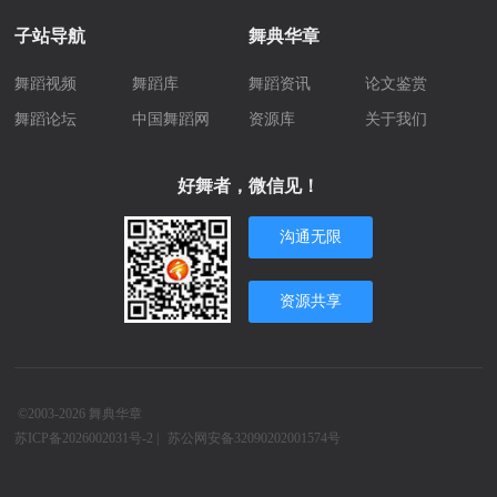
子站导航
舞典华章
舞蹈视频
舞蹈库
舞蹈资讯
论文鉴赏
舞蹈论坛
中国舞蹈网
资源库
关于我们
好舞者，微信见！
沟通无限
资源共享
©2003-2026
舞典华章
苏ICP备2026002031号-2
|
苏公网安备32090202001574号