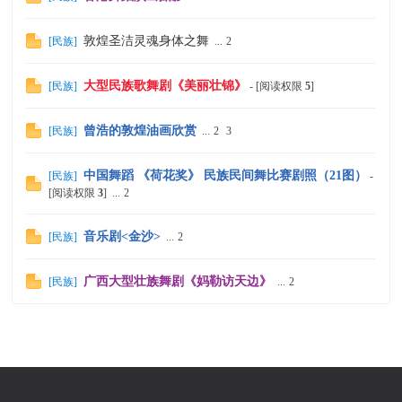
敦煌圣洁灵魂身体之舞
[
民族
]
...
2
大型民族歌舞剧《美丽壮锦》
[
民族
]
- [阅读权限
5
]
曾浩的敦煌油画欣赏
[
民族
]
...
2
3
中国舞蹈 《荷花奖》 民族民间舞比赛剧照（21图）
[
民族
]
-
[阅读权限
3
]
...
2
音乐剧<金沙>
[
民族
]
...
2
广西大型壮族舞剧《妈勒访天边》
[
民族
]
...
2