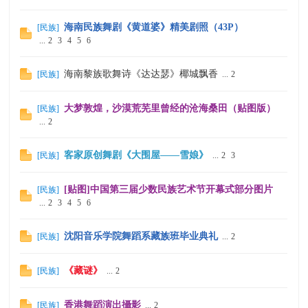
海南民族舞剧《黄道婆》精美剧照（43P）
[
民族
]
...
2
3
4
5
6
海南黎族歌舞诗《达达瑟》椰城飘香
[
民族
]
...
2
大梦敦煌，沙漠荒芜里曾经的沧海桑田（贴图版）
[
民族
]
...
2
客家原创舞剧《大围屋——雪娘》
[
民族
]
...
2
3
[贴图]中国第三届少数民族艺术节开幕式部分图片
[
民族
]
...
2
3
4
5
6
沈阳音乐学院舞蹈系藏族班毕业典礼
[
民族
]
...
2
《藏谜》
[
民族
]
...
2
香港舞蹈演出攝影
[
民族
]
...
2