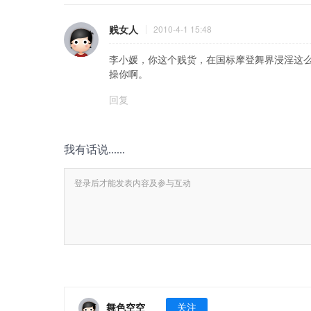
贱女人
2010-4-1 15:48
李小媛，你这个贱货，在国标摩登舞界浸淫这么
操你啊。
回复
我有话说......
舞色空空
关注