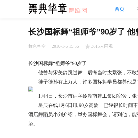
首页
长沙国标舞“祖师爷”90岁了 
舞色空空
2010-1-6 15:56
3615人围观
长沙国标舞“祖师爷”90岁了
他曾与宋美龄跳过舞，后悔当时太紧张，不敢
徒子徒孙有上万人，许多国标舞学员都尊他是“
1月4日，长沙市识字岭湖南建工集团宿舍，张
星辰在线1月6日讯 90岁高龄，已经很长时间
酒店
舞蹈
员小刘介绍，举办国标舞会，请到他，能
坚。