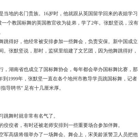
当地的名门贵族。16岁时，他就跟从英国留学回来的表姐学习
又被一个教国标舞的英国教官收为徒弟，学了2年。张默坚说，没有
。
跳得好，他经常被安排参加一些舞会，负责安保。新中国成立
时间。张默坚说，那时，监狱里组建了文艺团，因为他舞跳得好，
行，湖南省也成立了国标舞协会，每年都会举办国标舞比赛，那
9年到1999年，张默坚一直在各个地州市教导学员跳国标舞，记者
指导聘书” 足有十几厘米厚。
习跳舞时就非常有名气了。
的佼佼者，有时还被老师安排到一些重要场合参加伴舞。
空军高级将领举办了一场舞会。舞会上，宋美龄派警卫人员把他