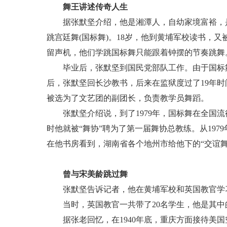
舞王讲述传奇人生
据张默坚介绍，他是湘潭人，自幼家境富裕，是
跳宫廷舞(国标舞)。18岁，他到黄埔军校读书，
留声机，他们学跳国标舞只能跟着钟摆的节奏跳舞
毕业后，张默坚到国民党部队工作。由于国标舞
后，张默坚回长沙教书，后来在监狱度过了19年
被选为了文艺团的副团长，负责教学员舞蹈。
张默坚介绍说，到了1979年，国标舞在全国流
时他就被“舞协”聘为了第一届舞协总教练。从197
在他书房看到，湖南省各个地州市给他下的“交谊舞
曾与宋美龄跳过舞
张默坚告诉记者，他在黄埔军校和英国教官学
当时，英国教官一共带了20名学生，他是其中
据张老回忆，在1940年底，重庆方面接待美国