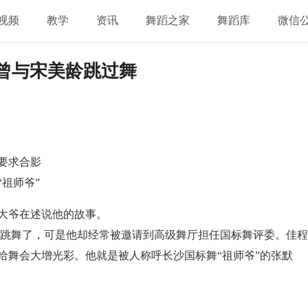
视频
教学
资讯
舞蹈之家
舞蹈库
微信
他曾与宋美龄跳过舞
要求合影
祖师爷”
大爷在述说他的故事。
不跳舞了，可是他却经常被邀请到高级舞厅担任国标舞评委。佳程
给舞会大增光彩。他就是被人称呼长沙国标舞“祖师爷”的张默