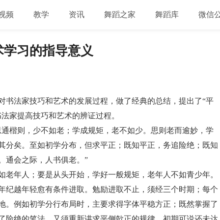
视频
教学
资讯
舞蹈之家
舞蹈库
微信
术学习的指导意义
，对书法家技巧和艺术的发展过程，做了经典的总结，提出了“平
书法家提高技巧和艺术的辨证过程。
思通楷则，少不如老；学成规矩，老不如少。思则老而逾妙，学
其分矣。至如初学分布，但求平正；既知平正，务追险绝；既知
。通会之际，人书俱老。”
如老年人；要是从头开始，学好一般规矩，老年人不如青少年。
年纪越年轻愈有条件进取。勉励进取不止，须经三个时期；每个
地。例如初学分行布局时，主要求得字体平稳方正；既然掌握了
了险绝的笔法，又须重新讲求平侧欹正的规律。初期可说还未达