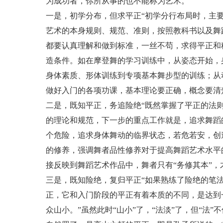
为成功者，你所从事的也不能称为艺术。
一是，初学分布，但求平正“初学分行布局时，主
艺术的本身规则、规范、准则，按照教科书以及舞
都要认真理解和做到标准，一丝不苟，求得平正和
造条件。如在摩登舞的学习训练中，从姿态开始，
身体素质、形体训练到专项基本舞步型的训练；从
做好入门的各项功课，基本理论要正确，概念要清
二是，既知平正，务追险绝“既然掌握了平正的法
的理论和规范，下一步的重点工作就是，追求舞蹈
个危险，追求身体舞动的临界状态，若危若安，创
的修养，强调舞者品性修养对于提高舞蹈艺术水平
接反映到舞蹈艺术作品中，舞者只有“务修其本”
三是，既知险绝，复归平正“如果熟练了险绝的笔
正，它和入门阶段的平正有着本质的不同，是达到
众山小。”虽然此时“山小”了，“法淡”了，但“法