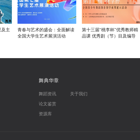
景及主
青春与艺术的盛会：全面解读
第十三届“桃李杯”优秀教师精
全国大学生艺术展演活动
品课 优秀剧（节）目及编导
舞典华章
舞蹈资讯
关于我们
论文鉴赏
资源库