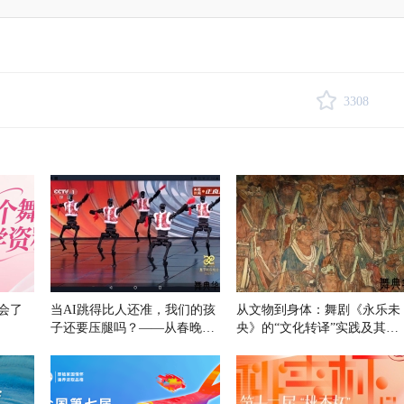
3308
会了
当AI跳得比人还准，我们的孩
从文物到身体：舞剧《永乐未
子还要压腿吗？——从春晚机
央》的“文化转译”实践及其历
器人舞蹈
史原型