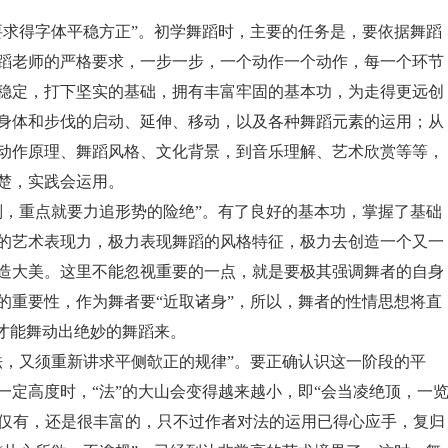
要求得字体平稳方正”。初学舞蹈时，主要的任务是，要依据舞蹈
蹈老师的严格要求，一步一步，一个动作一个动作，每一个环节
稳定，打下坚实的基础，拥有丰富牢固的基本功，为走得更远创
身体和步伐的启动、延伸、移动，以及各种舞蹈元素的运用；从
动作原理、舞蹈风格、文化背景，到音乐理解、艺术欣赏等等，
楚，实践会运用。
则，重点就要力追形势的险绝”。有了良好的基本功，掌握了基础
的艺术表现力，极力表现舞蹈的风格特征，极力去创造一个又一
造大美。这里不能忽视重要的一点，就是要极其强调舞者的自身
的重要性，作为舞者要“近取诸身”，所以，舞者的性情思想将直
，才能舞动出绝妙的舞蹈来。
法，又须重新讲求平侧欹正的规律”。要正确认识这一阶段的平
一定高度时，“法”的大山会变得越来越小，即“会当凌绝顶，一
”不仅有，还是很丰富的，只不过作者对法的运用已得心应手，复归