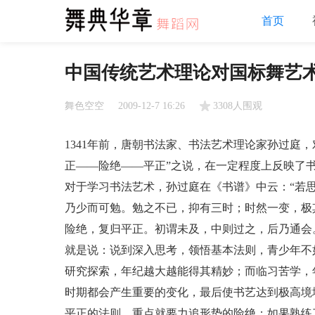
首页
中国传统艺术理论对国标舞艺
舞色空空
2009-12-7 16:26
3308人围观
1341年前，唐朝书法家、书法艺术理论家孙过庭
正——险绝——平正”之说，在一定程度上反映了
对于学习书法艺术，孙过庭在《书谱》中云：“若
乃少而可勉。勉之不已，抑有三时；时然一变，极
险绝，复归平正。初谓未及，中则过之，后乃通会
就是说：说到深入思考，领悟基本法则，青少年不
研究探索，年纪越大越能得其精妙；而临习苦学，
时期都会产生重要的变化，最后使书艺达到极高境
平正的法则，重点就要力追形势的险绝；如果熟练