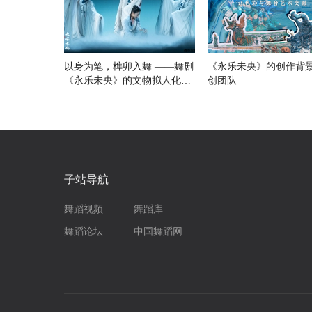
以身为笔，榫卯入舞 ——舞剧
《永乐未央》的创作背
《永乐未央》的文物拟人化与
创团队
东方美
子站导航
舞蹈视频
舞蹈库
舞蹈论坛
中国舞蹈网