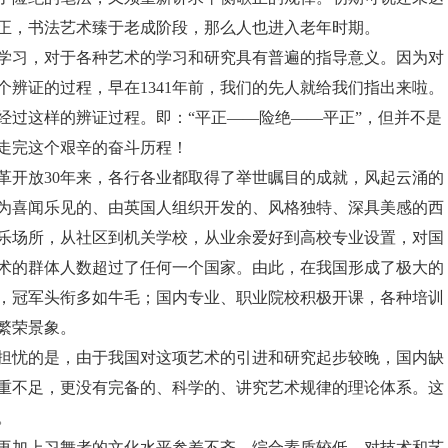
正，书法艺术臻于老成阶段，那么人也进入老年时期。
学习，对于各种艺术的学习和研究具有普遍的指导意义。因为对
辨证的过程，早在1341年前，我们的先人就给我们指出来啦。
经过这样的辨证过程。即：“平正——险绝——平正”，但并不是
走完这个艰辛的奋斗历程！
革开放30年来，各行各业都取得了举世瞩目的成就，风起云涌的
为喜闻乐见的、由英国人组织开发的、风格独特、深具美感的西
乐场所，从社区到机关学校，从业余爱好到高校专业设置，对国
术的群体人数超过了任何一个国家。由此，在我国形成了极大的
，冠军头衔多如牛毛；国内专业、职业院校积极开课，各种培训
繁荣景象。
担忧的是，由于我国对这项艺术的引进和研究起步较晚，国内缺
重不足，更没有完备的、科学的、讲究艺术规律的理论体系。这
。
再加上习舞者的文化水平参差不齐，综合素质较低，对技术和艺