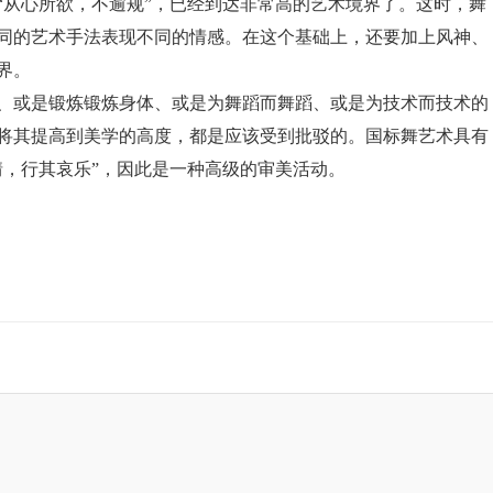
“从心所欲，不逾规”，已经到达非常高的艺术境界了。这时，舞
同的艺术手法表现不同的情感。在这个基础上，还要加上风神、
界。
、或是锻炼锻炼身体、或是为舞蹈而舞蹈、或是为技术而技术的
将其提高到美学的高度，都是应该受到批驳的。国标舞艺术具有
情，行其哀乐”，因此是一种高级的审美活动。